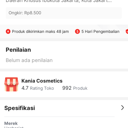
Daerah Khusus Ibukota Jakarta, Kota Jakarta Barat, Cengkareng, yy
Ongkir
:
Rp8.500
Produk dikirimkan maks 48 jam
5 Hari Pengembalian
Penilaian
Belum ada penilaian
Kania Cosmetics
4.7
992
Rating Toko
Produk
Spesifikasi
Merek