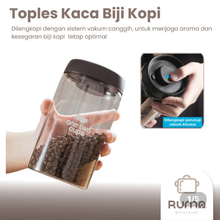
1
/
5