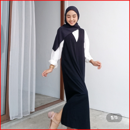
1
/
5