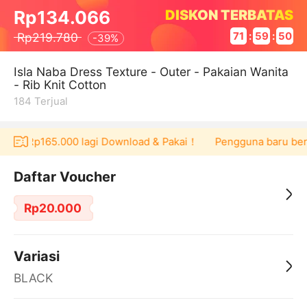
DISKON TERBATAS
Rp134.066
Rp219.780
71
:
59
:
49
-
39%
Isla Naba Dress Texture - Outer - Pakaian Wanita
- Rib Knit Cotton
184
Terjual
cher Rp165.000 lagi Download & Pakai！
Pengguna baru berbel
Daftar Voucher
Rp20.000
Variasi
BLACK