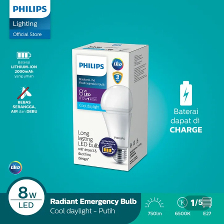
1
/
5