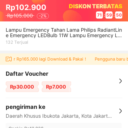
DISKON TERBATAS
Rp102.900
Rp105.000
71
:
59
:
50
-
2%
Lampu Emergency Tahan Lama Philips RadiantLin
e Emergency LEDBulb 11W Lampu Emergency Le
d Philips Lampu Darurat
132
Terjual
 voucher Rp165.000 lagi Download & Pakai！
Pengguna baru ber
Daftar Voucher
Rp30.000
Rp7.000
pengiriman ke
Daerah Khusus Ibukota Jakarta, Kota Jakarta Barat, Cengkareng, yy