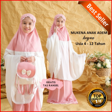
1
/
8