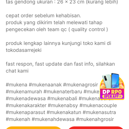
tas gendong ukuran : 26 x 23 cm (kurang lebih)
cepat order sebelum kehabisan.
produk yang dikirim telah melewati tahap
pengecekan oleh team qc ( quality control )
produk lengkap lainnya kunjungi toko kami di
tokodasarrejeki
fast respon, fast update dan fast info, silahkan
chat kami
#mukena #mukenaanak #mukenagrosir
#mukenamurah #mukenaterbaru #mukenacantik
#mukenadewasa #mukenabali #mukenabordir
#mukenakarakter #mukenabsy #mukenacouple
#mukenaparasut #mukenakatun #mukenasutra
#mukenah #mukenahdewasa #mukenahgrosir