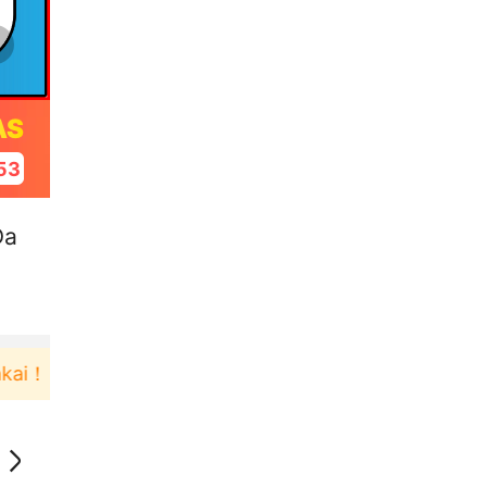
AS
52
Da
！
Pengguna baru berbelanja di aplikasi Akulaku b