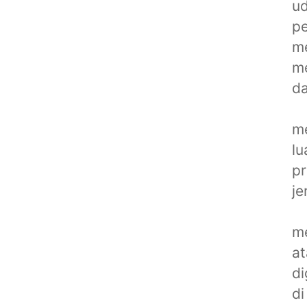
ud
pe
m
me
da
me
lu
pr
je
me
at
di
di