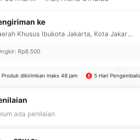
engiriman ke
Daerah Khusus Ibukota Jakarta, Kota Jakarta Barat, Cengkareng, yy
ngkir
:
Rp8.500
Produk dikirimkan maks 48 jam
5 Hari Pengembali
enilaian
lum ada penilaian