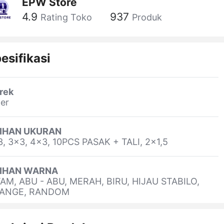
EPW Store
4.9
937
Rating Toko
Produk
esifikasi
rek
er
LIHAN UKURAN
, 3x3, 4x3, 10PCS PASAK + TALI, 2x1,5
LIHAN WARNA
TAM, ABU - ABU, MERAH, BIRU, HIJAU STABILO,
ANGE, RANDOM