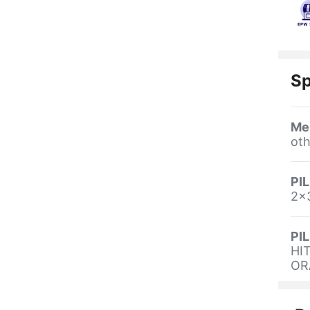
Sp
Me
oth
PI
2x3
PI
HI
OR