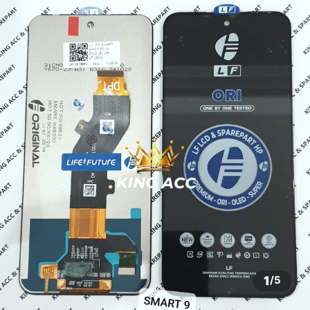
1
/
5