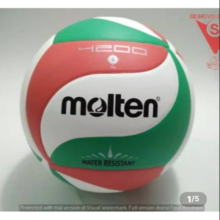
1
/
5