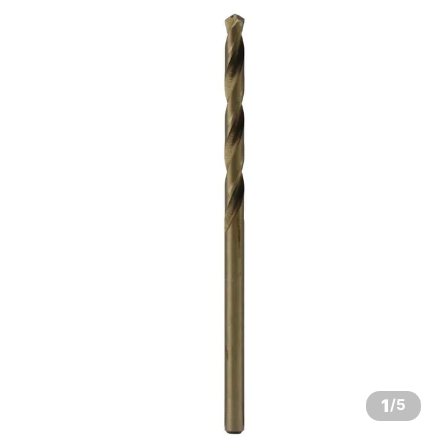
1
/
5