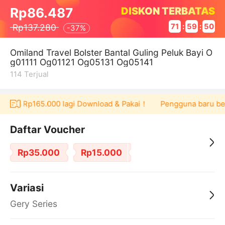
DISKON TERBATAS
Rp86.487
Rp137.280
71
:
59
:
50
-
37%
Omiland Travel Bolster Bantal Guling Peluk Bayi O
g01111 Og01121 Og05131 Og05141
114
Terjual
oucher Rp165.000 lagi Download & Pakai！
Pengguna baru berb
Daftar Voucher
Rp35.000
Rp15.000
Variasi
Gery Series