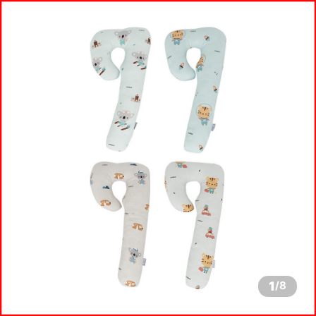
1
/
8