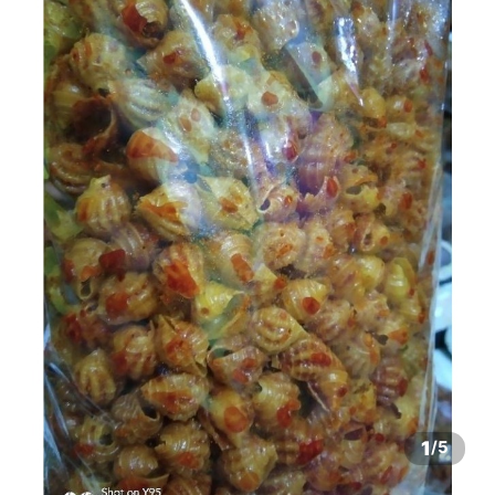
1
/
5