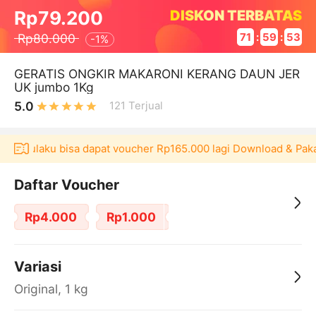
DISKON TERBATAS
Rp79.200
Rp80.000
71
:
59
:
53
-
1%
GERATIS ONGKIR MAKARONI KERANG DAUN JER
UK jumbo 1Kg
5.0
121
Terjual
i Akulaku bisa dapat voucher Rp165.000 lagi Download & Pakai！
Daftar Voucher
Rp4.000
Rp1.000
Variasi
Original, 1 kg