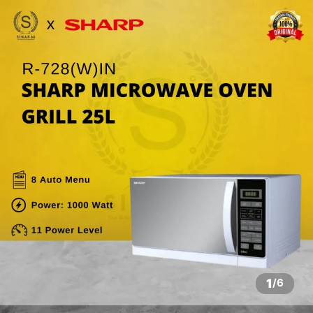
1
/
6