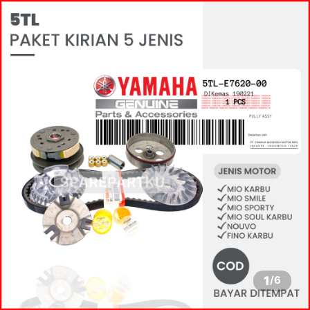
1
/
6