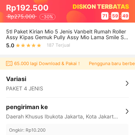
DISKON TERBATAS
Rp192.500
Rp275.000
71
:
59
:
49
-
30%
5tl Paket Kirian Mio 5 Jenis Vanbelt Rumah Roller
Assy Kipas Gemuk Pully Assy Mio Lama Smile Sp
orty Soul Karbu Nouvo Fin
5.0
187
Terjual
er Rp165.000 lagi Download & Pakai！
Pengguna baru berbelan
Variasi
PAKET 4 JENIS
pengiriman ke
Daerah Khusus Ibukota Jakarta, Kota Jakarta Barat, Cengkareng, yy
Ongkir
:
Rp10.200