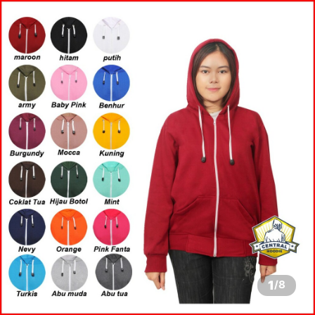
1
/
8