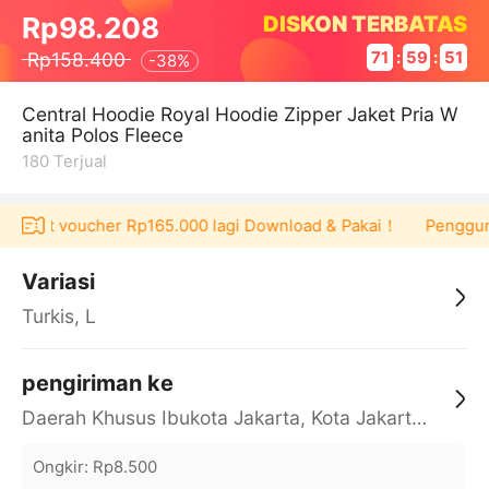
DISKON TERBATAS
Rp98.208
Rp158.400
71
:
59
:
51
-
38%
Central Hoodie Royal Hoodie Zipper Jaket Pria W
anita Polos Fleece
180
Terjual
a dapat voucher Rp165.000 lagi Download & Pakai！
Pengguna 
Variasi
Turkis, L
pengiriman ke
Daerah Khusus Ibukota Jakarta, Kota Jakarta Barat, Cengkareng, yy
Ongkir
:
Rp8.500