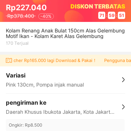
DISKON TERBATAS
Rp227.040
Rp378.400
71
:
59
:
50
-
40%
Kolam Renang Anak Bulat 150cm Alas Gelembung
Motif Ikan - Kolam Karet Alas Gelembung
170
Terjual
at voucher Rp165.000 lagi Download & Pakai！
Pengguna baru 
Variasi
Pink 130cm, Pompa injak manual
pengiriman ke
Daerah Khusus Ibukota Jakarta, Kota Jakarta Barat, Cengkareng, yy
Ongkir
:
Rp8.500