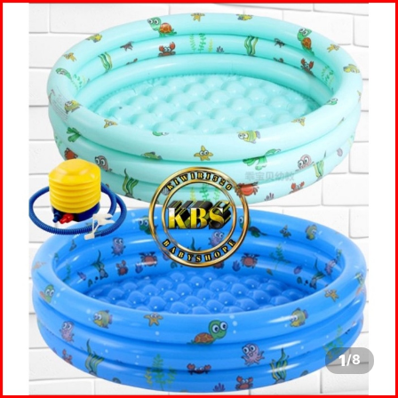
1
/
8