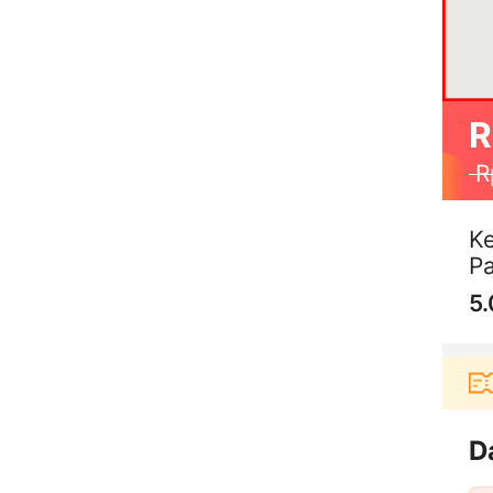
R
R
K
Pa
5.
erbelanja di aplikasi Akulaku bisa dapat voucher R
D