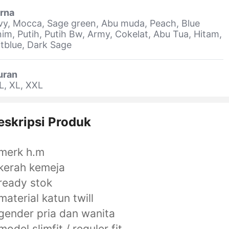
rna
y, Mocca, Sage green, Abu muda, Peach, Blue
im, Putih, Putih Bw, Army, Cokelat, Abu Tua, Hitam,
tblue, Dark Sage
uran
L, XL, XXL
eskripsi Produk
merk h.m
kerah kemeja
ready stok
material katun twill
gender pria dan wanita
model slimfit / reguler fit