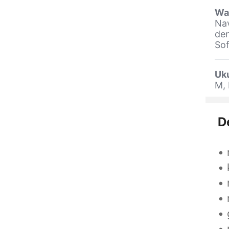
Wa
Nav
den
Sof
Uk
M, 
D
• 
• 
• 
• 
• 
• 