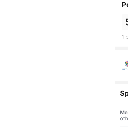
P
1 
Sp
Me
oth