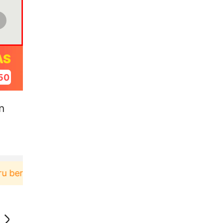
AS
49
n
rbelanja di aplikasi Akulaku bisa dapat voucher Rp1