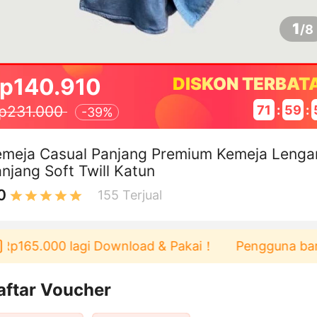
1
/
8
p140.910
DISKON TERBAT
71
:
59
:
p231.000
-
39%
emeja Casual Panjang Premium Kemeja Lenga
njang Soft Twill Katun
0
155
Terjual
p165.000 lagi Download & Pakai！
Pengguna baru be
aftar Voucher