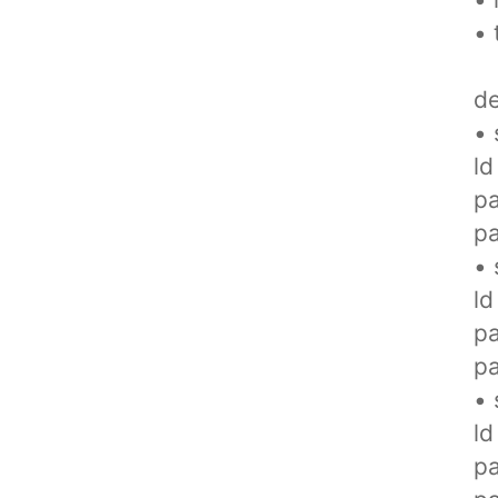
• 
de
• 
ld
pa
p
• 
ld
pa
p
• 
ld
pa