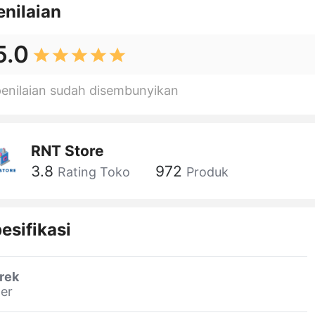
enilaian
5.0
penilaian sudah disembunyikan
RNT Store
3.8
972
Rating Toko
Produk
esifikasi
rek
er