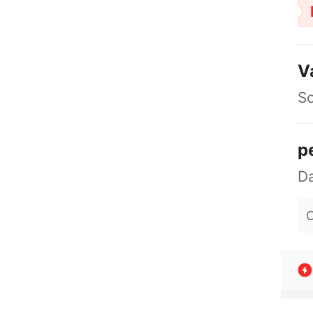
V
So
p
O