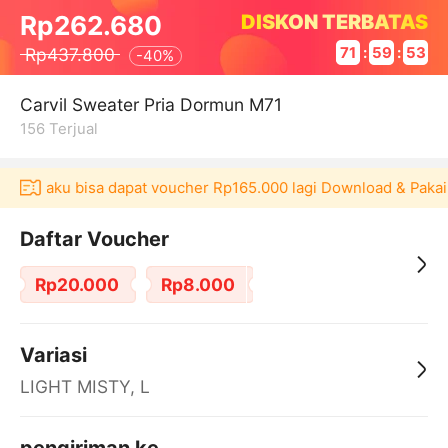
DISKON TERBATAS
Rp262.680
Rp437.800
71
:
59
:
53
-
40%
Carvil Sweater Pria Dormun M71
156
Terjual
si Akulaku bisa dapat voucher Rp165.000 lagi Download & Pakai
Daftar Voucher
Rp20.000
Rp8.000
Variasi
LIGHT MISTY, L