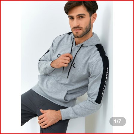
1
/
7