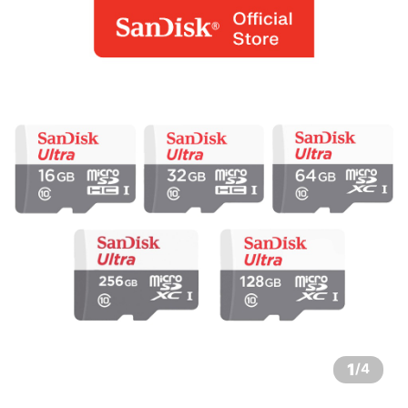
1
/
4