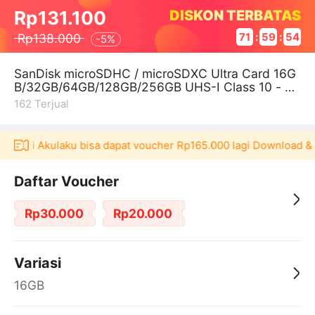
DISKON TERBATAS
Rp131.100
Rp138.000
71
:
59
:
54
-
5%
SanDisk microSDHC / microSDXC Ultra Card 16G
B/32GB/64GB/128GB/256GB UHS-I Class 10 - Q
UNR
162
Terjual
plikasi Akulaku bisa dapat voucher Rp165.000 lagi Download &
Daftar Voucher
Rp30.000
Rp20.000
Variasi
16GB