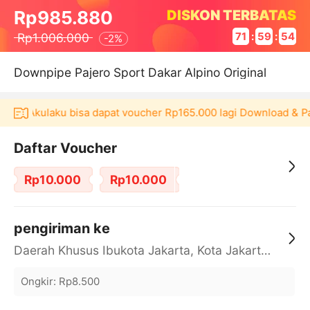
DISKON TERBATAS
Rp985.880
Rp1.006.000
71
:
59
:
54
-
2%
Downpipe Pajero Sport Dakar Alpino Original
ikasi Akulaku bisa dapat voucher Rp165.000 lagi Download & P
Daftar Voucher
Rp10.000
Rp10.000
pengiriman ke
Daerah Khusus Ibukota Jakarta, Kota Jakarta Barat, Cengkareng, yy
Ongkir
:
Rp8.500