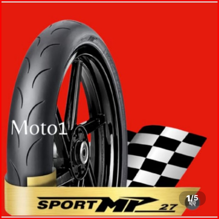
1
/
5