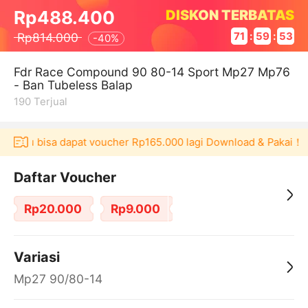
DISKON TERBATAS
Rp488.400
Rp814.000
71
:
59
:
53
-
40%
Fdr Race Compound 90 80-14 Sport Mp27 Mp76
- Ban Tubeless Balap
190
Terjual
Akulaku bisa dapat voucher Rp165.000 lagi Download & Pakai！
Daftar Voucher
Rp20.000
Rp9.000
Variasi
Mp27 90/80-14