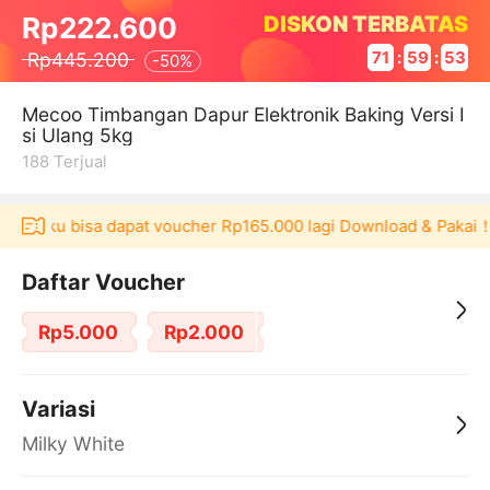
DISKON TERBATAS
Rp222.600
Rp445.200
71
:
59
:
53
-
50%
Mecoo Timbangan Dapur Elektronik Baking Versi I
si Ulang 5kg
188
Terjual
Akulaku bisa dapat voucher Rp165.000 lagi Download & Pakai！
Daftar Voucher
Rp5.000
Rp2.000
Variasi
Milky White