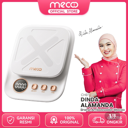
1
/
8