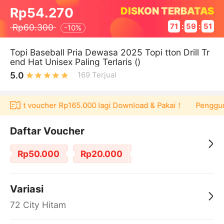
DISKON TERBATAS
Rp54.270
Rp60.300
71
:
59
:
51
-
10%
Topi Baseball Pria Dewasa 2025 Topi tton Drill Tr
end Hat Unisex Paling Terlaris ()
5.0
169
Terjual
a dapat voucher Rp165.000 lagi Download & Pakai！
Pengguna 
Daftar Voucher
Rp50.000
Rp20.000
Variasi
72 City Hitam