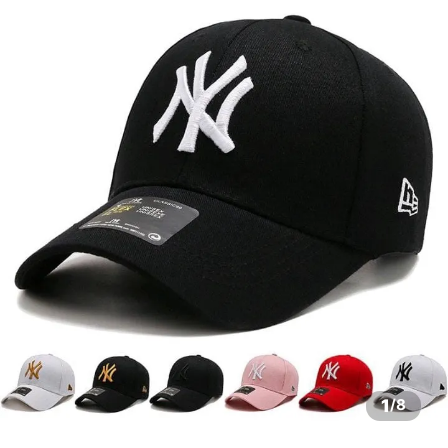
1
/
8