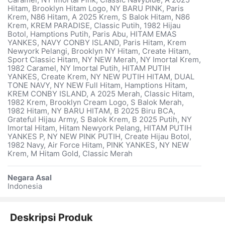
Caramel, NY Imortal Pink, Classic Navyblue, A 2025
Hitam, Brooklyn Hitam Logo, NY BARU PINK, Paris
Krem, N86 Hitam, A 2025 Krem, S Balok Hitam, N86
Krem, KREM PARADISE, Classic Putih, 1982 Hijau
Botol, Hamptions Putih, Paris Abu, HITAM EMAS
YANKES, NAVY CONBY ISLAND, Paris Hitam, Krem
Newyork Pelangi, Brooklyn NY Hitam, Create Hitam,
Sport Classic Hitam, NY NEW Merah, NY Imortal Krem,
1982 Caramel, NY Imortal Putih, HITAM PUTIH
YANKES, Create Krem, NY NEW PUTIH HITAM, DUAL
TONE NAVY, NY NEW Full Hitam, Hamptions Hitam,
KREM CONBY ISLAND, A 2025 Merah, Classic Hitam,
1982 Krem, Brooklyn Cream Logo, S Balok Merah,
1982 Hitam, NY BARU HITAM, B 2025 Biru BCA,
Grateful Hijau Army, S Balok Krem, B 2025 Putih, NY
Imortal Hitam, Hitam Newyork Pelang, HITAM PUTIH
YANKES P, NY NEW PINK PUTIH, Create Hijau Botol,
1982 Navy, Air Force Hitam, PINK YANKES, NY NEW
Krem, M Hitam Gold, Classic Merah
Negara Asal
Indonesia
Deskripsi Produk