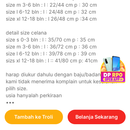
size m 3-6 bln : l : 22/44 cm p : 30 cm
size l 6-12 bln : l : 24/48 cm p : 32 cm
size xl 12-18 bln : l 26/48 cm p :34 cm
detail size celana
size s 0-3 bln : l : 35/70 cm p : 35 cm
size m 3-6 bln : l : 36/72 cm p : 36 cm
size l 6-12 bln : l : 39/78 cm p : 39 cm
sizs xl 12-18 bln : l :: 41/80 cm p: 41cm
harap diukur dahulu dengan baju/badan anak,
kami tidak menerima komplain untuk kesalahan
pilih size.
usia hanyalah perkiraan
•••
Tambah ke Troli
Belanja Sekarang