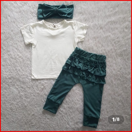
1
/
8