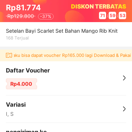
DISKON TERBATAS
Rp81.774
Rp129.800
71
:
59
:
53
-
37%
Setelan Bayi Scarlet Set Bahan Mango Rib Knit
168
Terjual
i Akulaku bisa dapat voucher Rp165.000 lagi Download & Pakai！
Daftar Voucher
Rp4.000
Variasi
I, S