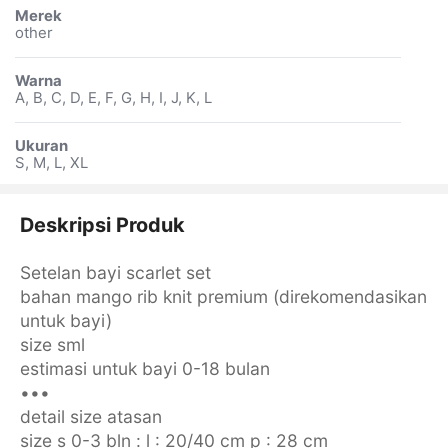
Merek
other
Warna
A, B, C, D, E, F, G, H, I, J, K, L
Ukuran
S, M, L, XL
Deskripsi Produk
Setelan bayi scarlet set
bahan mango rib knit premium (direkomendasikan
untuk bayi)
size sml
estimasi untuk bayi 0-18 bulan
•••
detail size atasan
size s 0-3 bln : l : 20/40 cm p : 28 cm