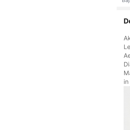
Ba
D
A
Le
Ae
Di
M
in