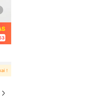
AS
52
Pengguna baru berbelanja di aplikasi Akulaku bis