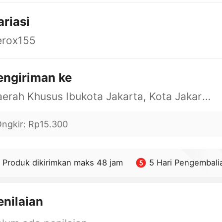
ariasi
erox155
engiriman ke
Daerah Khusus Ibukota Jakarta, Kota Jakarta Barat, Cengkareng, yy
ngkir
:
Rp15.300
Produk dikirimkan maks 48 jam
5 Hari Pengembali
enilaian