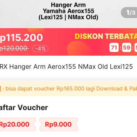
1
/
3
p115.200
DISKON TERBAT
71
:
59
:
p120.000
-
4%
RX Hanger Arm Aerox155 NMax Old Lexi125
isa dapat voucher Rp165.000 lagi Download & Pakai！
aftar Voucher
Rp20.000
Rp9.000