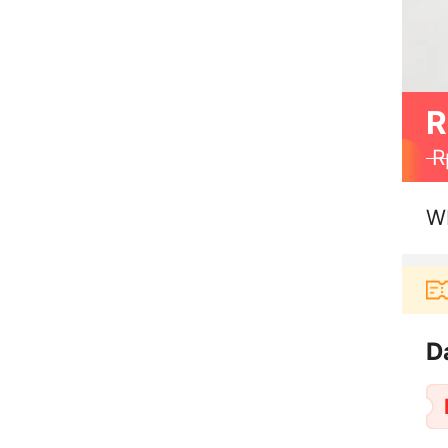
R
R
W
Pengguna baru berbelanja di aplikasi Akulaku b
D