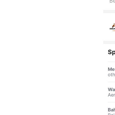
Be
Sp
Me
oth
Wa
Aer
Ba