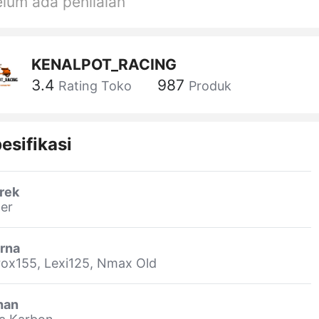
lum ada penilaian
KENALPOT_RACING
3.4
987
Rating Toko
Produk
esifikasi
rek
er
rna
ox155, Lexi125, Nmax Old
han