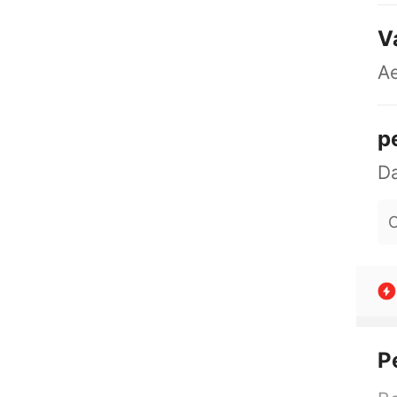
V
A
p
O
P