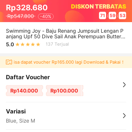
DISKON TERBATAS
Rp328.680
Rp547.800
71
:
59
:
52
-
40%
Swimming Joy - Baju Renang Jumpsuit Lengan P
anjang Upf 50 Dive Sail Anak Perempuan Butterfl
y Girl Swimming Diving Suit S
5.0
137
Terjual
laku bisa dapat voucher Rp165.000 lagi Download & Pakai！
P
Daftar Voucher
Rp140.000
Rp100.000
Variasi
Blue, Size M