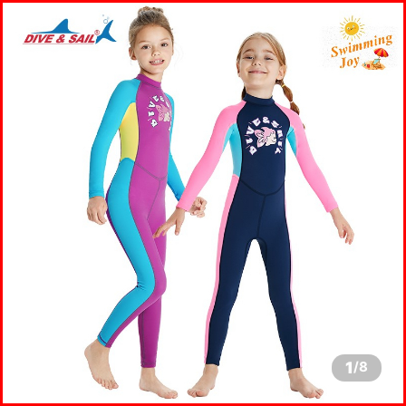
1
/
8