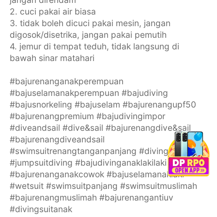
2. cuci pakai air biasa
3. tidak boleh dicuci pakai mesin, jangan
digosok/disetrika, jangan pakai pemutih
4. jemur di tempat teduh, tidak langsung di
bawah sinar matahari
#bajurenanganakperempuan
#bajuselamanakperempuan #bajudiving
#bajusnorkeling #bajuselam #bajurenangupf50
#bajurenangpremium #bajudivingimpor
#diveandsail #dive&sail #bajurenangdive&sail
#bajurenangdiveandsail
#swimsuitrenangtanganpanjang #diving
#jumpsuitdiving #bajudivinganaklakilaki
#bajurenanganakcowok #bajuselamanaklaki
#wetsuit #swimsuitpanjang #swimsuitmuslimah
#bajurenangmuslimah #bajurenangantiuv
#divingsuitanak