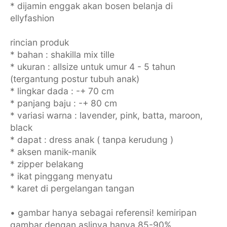
* dijamin enggak akan bosen belanja di
ellyfashion
rincian produk
* bahan : shakilla mix tille
* ukuran : allsize untuk umur 4 - 5 tahun
(tergantung postur tubuh anak)
* lingkar dada : -+ 70 cm
* panjang baju : -+ 80 cm
* variasi warna : lavender, pink, batta, maroon,
black
* dapat : dress anak ( tanpa kerudung )
* aksen manik-manik
* zipper belakang
* ikat pinggang menyatu
* karet di pergelangan tangan
• gambar hanya sebagai referensi! kemiripan
gambar dengan aslinya hanya 85-90%