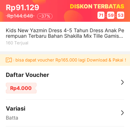
DISKON TERBATAS
Rp91.129
Rp144.648
71
:
59
:
52
-
37%
Kids New Yazmin Dress 4-5 Tahun Dress Anak Pe
rempuan Terbaru Bahan Shakilla Mix Tille Gamis
Muslim Anak Perempuan Murah
160
Terjual
kulaku bisa dapat voucher Rp165.000 lagi Download & Pakai！
Daftar Voucher
Rp4.000
Variasi
Batta