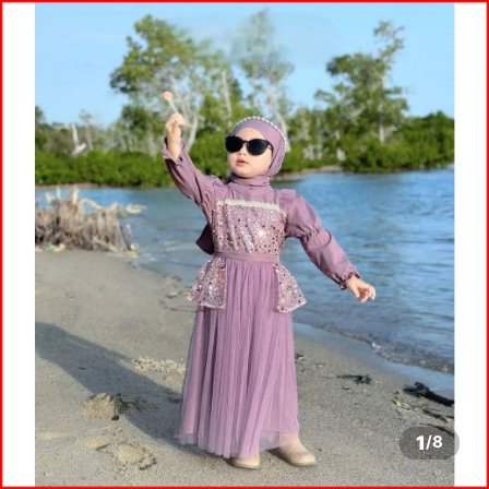
1
/
8