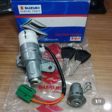
1
/
5