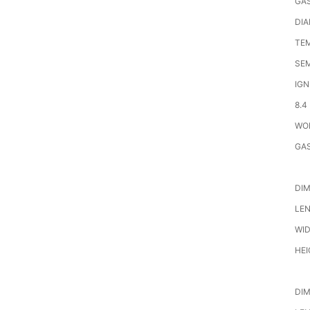
GA
DI
TEM
SEM
IGN
8.4
WOR
GAS
DI
LEN
WID
HEI
DIM