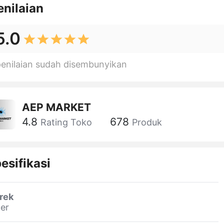
enilaian
5.0
penilaian sudah disembunyikan
AEP MARKET
4.8
678
Rating Toko
Produk
esifikasi
rek
er