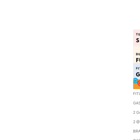
FIT
GA
2 G
2 @
BRA