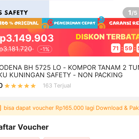
1
/
5
p3.149.903
DISKON TERBAT
71
:
59
:
p3.181.720
-
1%
ODENA BH 5725 LO - KOMPOR TANAM 2 TU
KU KUNINGAN SAFETY - NON PACKING
0
163
Terjual
isa dapat voucher Rp165.000 lagi Download & Pakai！
aftar Voucher