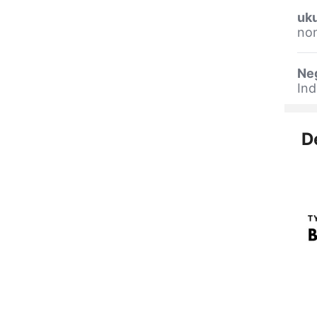
uk
non
Ne
Ind
D