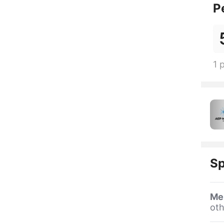
P
1 
Sp
Me
oth