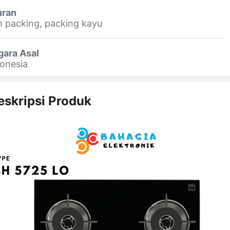
uran
 packing, packing kayu
gara Asal
onesia
eskripsi Produk