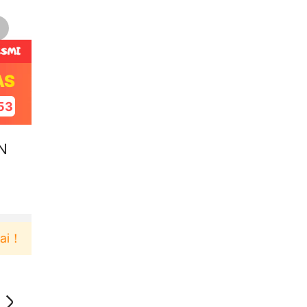
AS
52
N
Pengguna baru berbelanja di aplikasi Akulaku bis