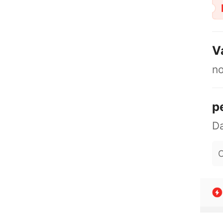
V
no
p
O