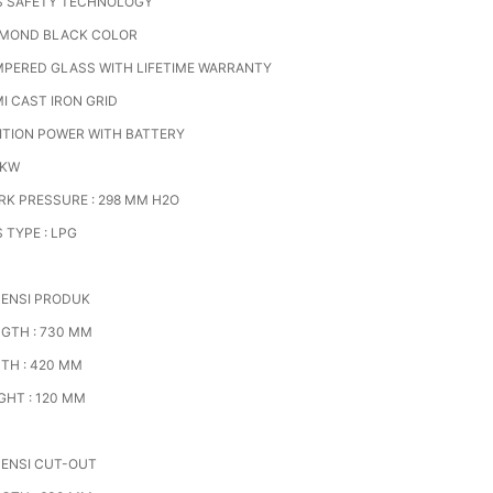
S SAFETY TECHNOLOGY
AMOND BLACK COLOR
PERED GLASS WITH LIFETIME WARRANTY
I CAST IRON GRID
ITION POWER WITH BATTERY
 KW
K PRESSURE : 298 MM H2O
 TYPE : LPG
MENSI PRODUK
GTH : 730 MM
TH : 420 MM
GHT : 120 MM
ENSI CUT-OUT