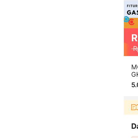
R
R
M
G
5.
Pengguna baru berbelanja di aplikasi Akulaku b
D