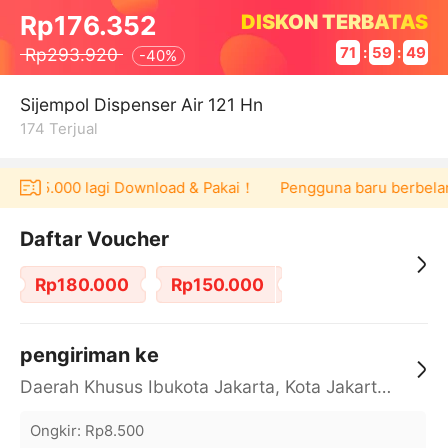
DISKON TERBATAS
Rp176.352
Rp293.920
71
:
59
:
49
-
40%
Sijempol Dispenser Air 121 Hn
174
Terjual
r Rp165.000 lagi Download & Pakai！
Pengguna baru berbelanj
Daftar Voucher
Rp180.000
Rp150.000
pengiriman ke
Daerah Khusus Ibukota Jakarta, Kota Jakarta Barat, Cengkareng, yy
Ongkir
:
Rp8.500