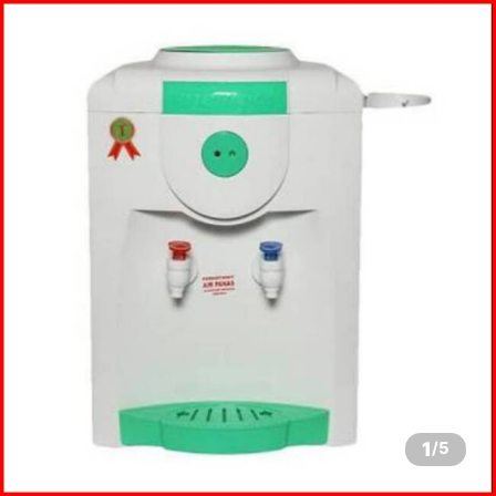
1
/
5