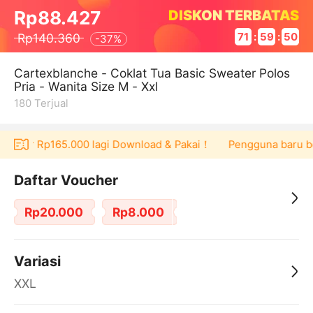
DISKON TERBATAS
Rp88.427
Rp140.360
71
:
59
:
50
-
37%
Cartexblanche - Coklat Tua Basic Sweater Polos
Pria - Wanita Size M - Xxl
180
Terjual
voucher Rp165.000 lagi Download & Pakai！
Pengguna baru ber
Daftar Voucher
Rp20.000
Rp8.000
Variasi
XXL