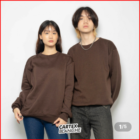
1
/
5