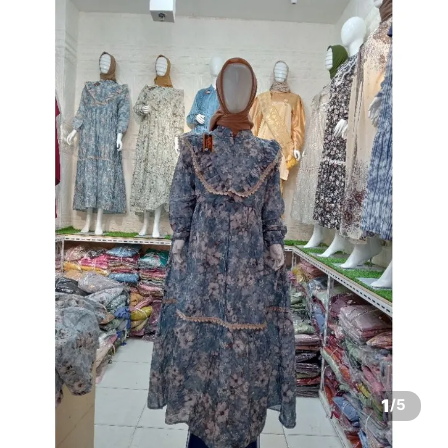
1
/
5