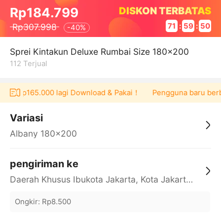
DISKON TERBATAS
Rp184.799
Rp307.998
71
:
59
:
49
-
40%
Sprei Kintakun Deluxe Rumbai Size 180x200
112
Terjual
cher Rp165.000 lagi Download & Pakai！
Pengguna baru berbel
Variasi
Albany 180x200
pengiriman ke
Daerah Khusus Ibukota Jakarta, Kota Jakarta Barat, Cengkareng, yy
Ongkir
:
Rp8.500