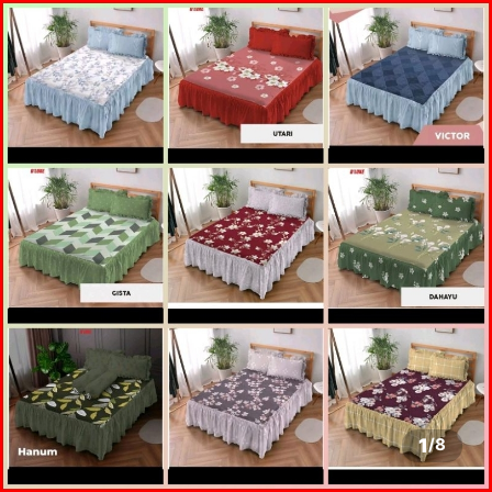
1
/
8