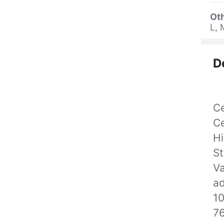
Oth
L, 
D
Ce
Ce
Hi
St
Va
ad
10
76