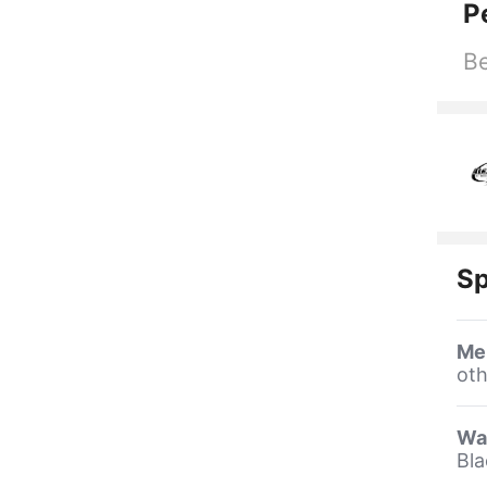
P
Be
Sp
Me
oth
Wa
Bla