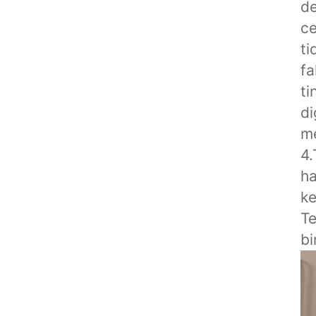
de
ce
ti
fa
ti
di
me
4.
ha
ke
Te
b