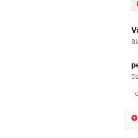
V
Bl
p
O