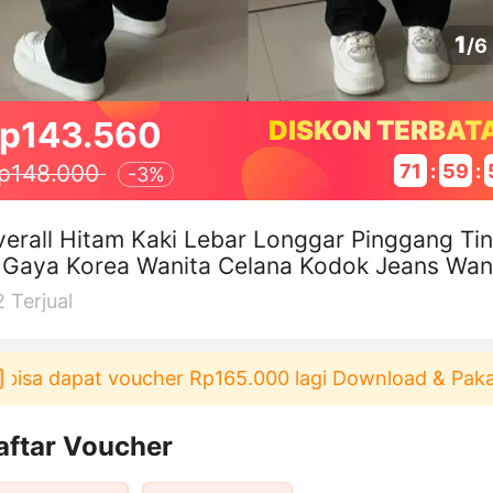
1
/
6
p143.560
DISKON TERBAT
71
:
59
:
p148.000
-
3%
erall Hitam Kaki Lebar Longgar Pinggang Ti
 Gaya Korea Wanita Celana Kodok Jeans Wan
2
Terjual
sa dapat voucher Rp165.000 lagi Download & Pakai！
aftar Voucher