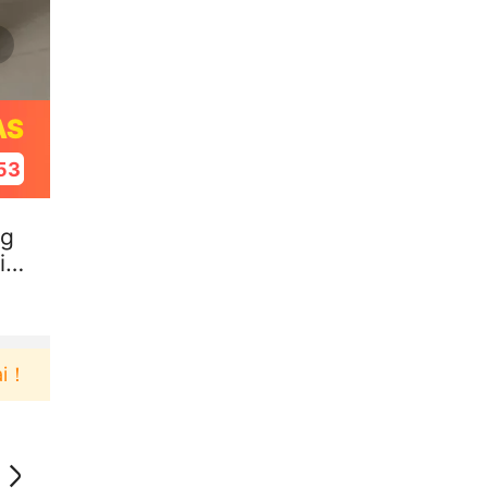
AS
52
ng
it
Pengguna baru berbelanja di aplikasi Akulaku bisa