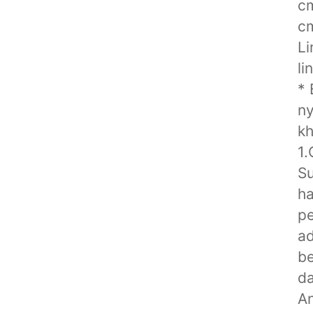
cm
cm
Li
li
* 
ny
k
1.
Su
ha
pe
ad
be
da
An