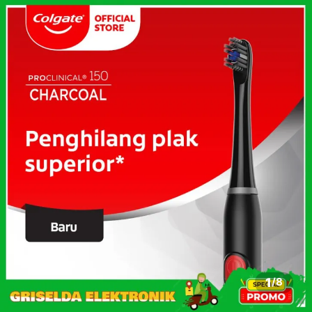
1
/
8