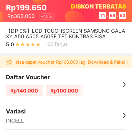
DISKON TERBATAS
Rp199.650
Rp363.000
71
:
59
:
52
-
45%
【DP 0%】LCD TOUCHSCREEN SAMSUNG GALA
XY A50 A505 A505F TFT KONTRAS BISA
5.0
165
Terjual
kulaku bisa dapat voucher Rp165.000 lagi Download & Pakai！
Daftar Voucher
Rp140.000
Rp100.000
Variasi
INCELL