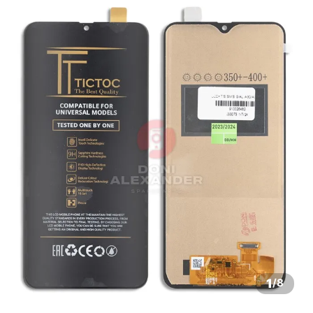
1
/
8