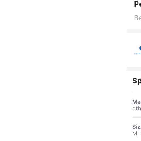
P
Be
Sp
Me
oth
Si
M, 