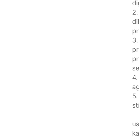
di
2.
d
pr
3.
p
pr
se
4.
a
5.
st
us
ka