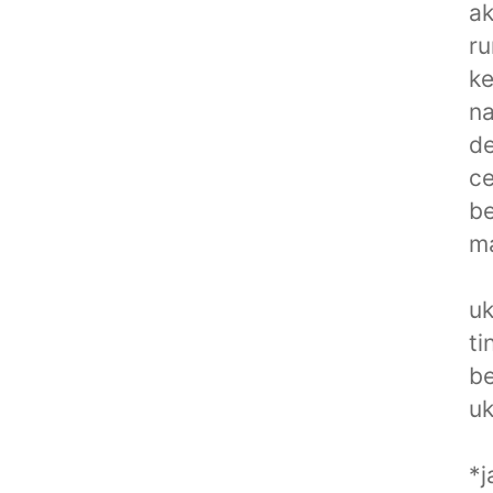
ak
r
ke
n
de
ce
b
m
uk
ti
be
uk
*j