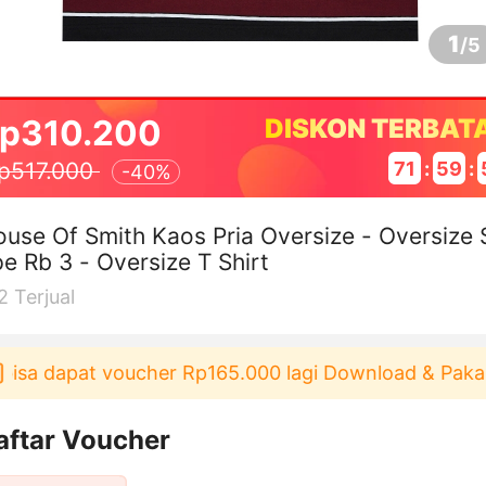
1
/
5
p310.200
DISKON TERBAT
71
:
59
:
p517.000
-
40%
use Of Smith Kaos Pria Oversize - Oversize 
pe Rb 3 - Oversize T Shirt
2
Terjual
a dapat voucher Rp165.000 lagi Download & Pakai！
aftar Voucher