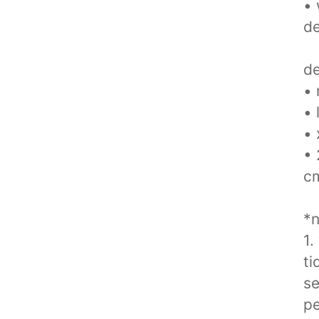
• 
de
de
• 
• 
• 
• 
c
*n
1.
t
se
pe