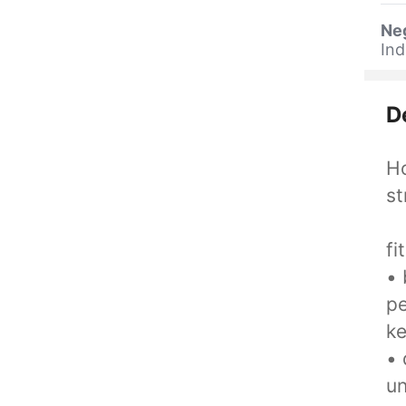
Ne
Ind
D
Ho
st
fi
• 
p
k
• 
un