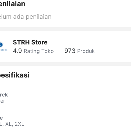
enilaian
lum ada penilaian
STRH Store
4.9
973
Rating Toko
Produk
esifikasi
rek
er
ze
L, XL, 2XL