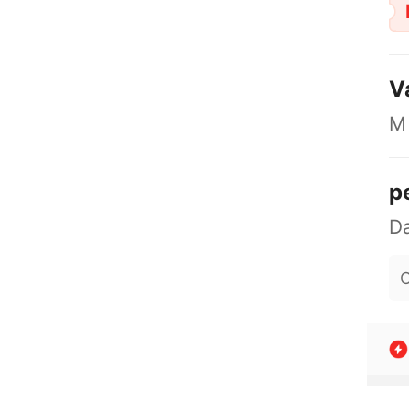
V
M
p
O