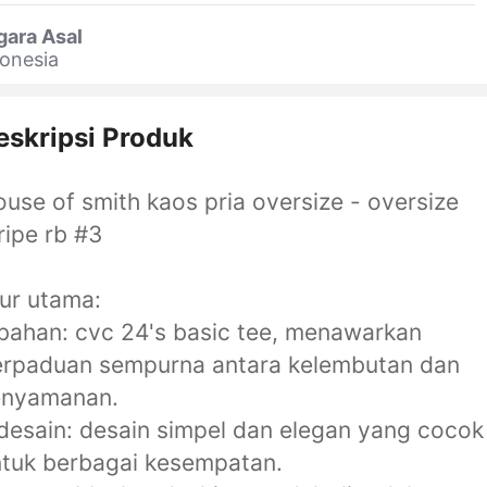
gara Asal
onesia
eskripsi Produk
use of smith kaos pria oversize - oversize
ripe rb #3
tur utama:
bahan: cvc 24's basic tee, menawarkan
erpaduan sempurna antara kelembutan dan
enyamanan.
desain: desain simpel dan elegan yang cocok
tuk berbagai kesempatan.