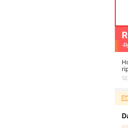
R
R
Ho
ri
12
Pengguna baru berbelanja di aplikasi Akulaku bis
D