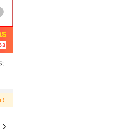
AS
52
St
Pengguna baru berbelanja di aplikasi Akulaku bisa 