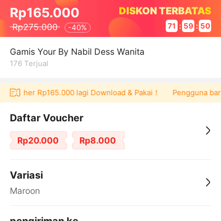
DISKON TERBATAS
Rp165.000
Rp275.000
71
:
59
:
50
-
40%
Gamis Your By Nabil Dess Wanita
176
Terjual
t voucher Rp165.000 lagi Download & Pakai！
Pengguna baru b
Daftar Voucher
Rp20.000
Rp8.000
Variasi
Maroon