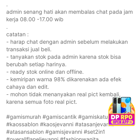
.
admin senang hati akan membalas chat pada jam
kerja 08.00 -17.00 wib
.
catatan :
- harap chat dengan admin sebelum melakukan
transaksi jual beli.
- tanyakan stok pada admin karena stok bisa
berubah setiap harinya.
- ready stok online dan offline.
- kemiripan warna 98% dikarenakan ada efek
cahaya dan edit.
- mohon tidak menanyakan real pict kembali,
karena semua foto real pict.
#gamismurah #gamiscantik #gamiskatun
#kaossablon #kaosjevanni #atasanjevanni
#atasansablon #gamisjevanni #set2in1
#overallflaneljevanni #fashionwanita