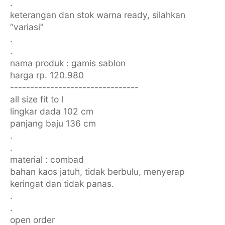
.
keterangan dan stok warna ready, silahkan
“variasi”
.
.
nama produk : gamis sablon
harga rp. 120.980
--------------------------------
all size fit to l
lingkar dada 102 cm
panjang baju 136 cm
.
.
material : combad
bahan kaos jatuh, tidak berbulu, menyerap
keringat dan tidak panas.
.
.
open order