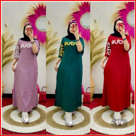
1
/
8