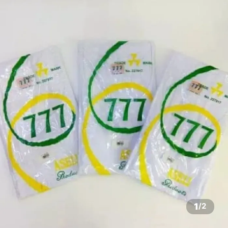
1
/
2