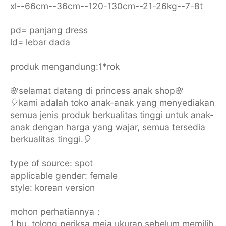
xl--66cm--36cm--120-130cm--21-26kg--7-8t
pd= panjang dress
ld= lebar dada
produk mengandung:1*rok
🌸selamat datang di princess anak shop🌸
🎈kami adalah toko anak-anak yang menyediakan
semua jenis produk berkualitas tinggi untuk anak-
anak dengan harga yang wajar, semua tersedia
berkualitas tinggi.🎈
type of source: spot
applicable gender: female
style: korean version
mohon perhatiannya：
1.bu, tolong periksa meja ukuran sebelum memilih