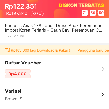
DISKON TERBATAS
Rp122.351
Rp197.340
71
:
59
:
49
-
38%
Princess Anak 2-8 Tahun Dress Anak Perempuan
Import Korea Terlaris - Gaun Bayi Perempuan Can
tik Dengan Hiasan Pita Nyama
166
Terjual
ucher Rp165.000 lagi Download & Pakai！
Pengguna baru berbe
Daftar Voucher
Rp4.000
Variasi
Brown, S