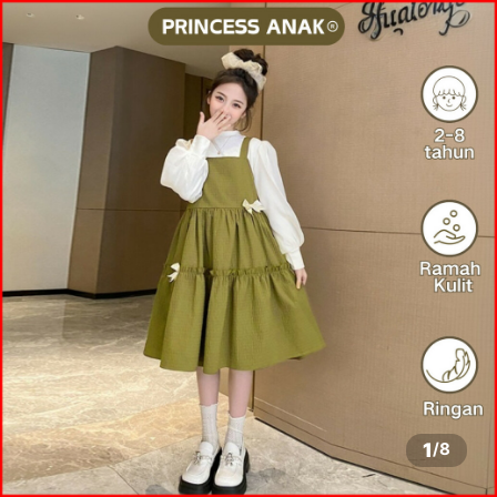
1
/
8