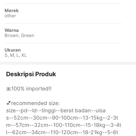
Merek
other
Warna
Brown, Green
Ukuran
S, M, L, XL
Deskripsi Produk
🎀100% imported!!
💕recommended size:
size--pd--ld--tinggi--berat badan--uisa
s--52cm--30cm--90-100cm--13-15kg--2-3t
m--57cm--32cm--100-110cm--15-18kg--3-4t
l--62cm--34cm--110-120cm--18-21kg--5-6t