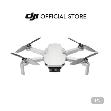
1
/
5