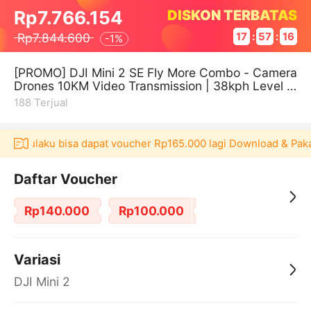
DISKON TERBATAS
Rp7.766.154
Rp7.844.600
17
:
57
:
16
-
1%
[PROMO] DJI Mini 2 SE Fly More Combo - Camera
Drones 10KM Video Transmission | 38kph Level 5
Wind Resist
188
Terjual
si Akulaku bisa dapat voucher Rp165.000 lagi Download & Paka
Daftar Voucher
Rp140.000
Rp100.000
Variasi
DJI Mini 2