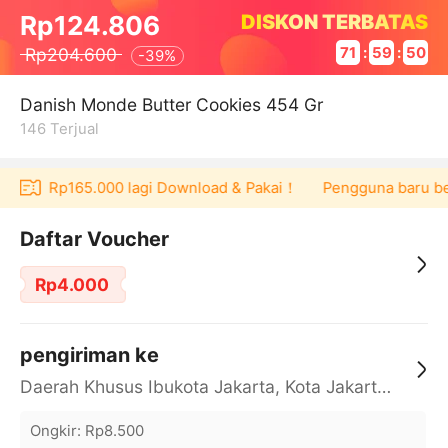
DISKON TERBATAS
Rp124.806
Rp204.600
71
:
59
:
50
-
39%
Danish Monde Butter Cookies 454 Gr
146
Terjual
oucher Rp165.000 lagi Download & Pakai！
Pengguna baru berb
Daftar Voucher
Rp4.000
pengiriman ke
Daerah Khusus Ibukota Jakarta, Kota Jakarta Barat, Cengkareng, yy
Ongkir
:
Rp8.500