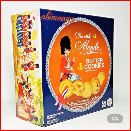
1
/
5