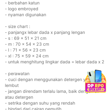
- berbahan katun
- logo embroyed
- nyaman digunakan
- size chart :
- panjangx lebar dada x panjang lengan
- s : 69 x 51 x 21 cm
- m : 70 x 54 x 23 cm
- l : 71 x 56 x 23 cm
- xl : 75 x 59 x 24 cm
- untuk menghitung lingkar dada = lebar dada x 2
- perawatan
- cuci dengan menggunakan detergen yang
lembut
- jangan direndam terlalu lama, baik dengan air
atau detergen
- setrika dengan suhu yang rendah
- hindari dari cairan pemutih