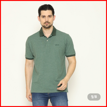
1
/
8