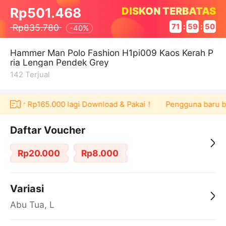
DISKON TERBATAS
Rp501.468
Rp835.780
71
:
59
:
50
-
40%
Hammer Man Polo Fashion H1pi009 Kaos Kerah P
ria Lengan Pendek Grey
142
Terjual
voucher Rp165.000 lagi Download & Pakai！
Pengguna baru ber
Daftar Voucher
Rp20.000
Rp8.000
Variasi
Abu Tua, L