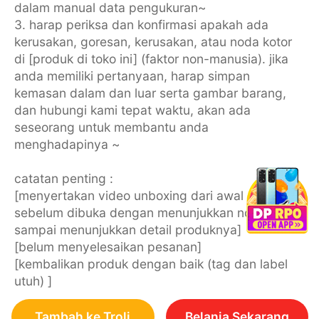
dalam manual data pengukuran~
3. harap periksa dan konfirmasi apakah ada
kerusakan, goresan, kerusakan, atau noda kotor
di [produk di toko ini] (faktor non-manusia). jika
anda memiliki pertanyaan, harap simpan
kemasan dalam dan luar serta gambar barang,
dan hubungi kami tepat waktu, akan ada
seseorang untuk membantu anda
menghadapinya ~
catatan penting :
[menyertakan video unboxing dari awal paket
sebelum dibuka dengan menunjukkan nomor resi
sampai menunjukkan detail produknya]
[belum menyelesaikan pesanan]
[kembalikan produk dengan baik (tag dan label
utuh) ]
Tambah ke Troli
Belanja Sekarang