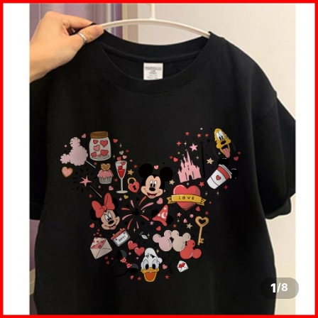
1
/
8