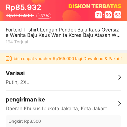
DISKON TERBATAS
Rp85.932
Rp136.400
71
:
59
:
52
-
37%
Forteid T-shirt Lengan Pendek Baju Kaos Oversiz
e Wanita Baju Kaus Wanita Korea Baju Atasan Wa
nita Terbaru Cetakan Mickey
194
Terjual
ulaku bisa dapat voucher Rp165.000 lagi Download & Pakai！
Variasi
Putih, 2XL
pengiriman ke
Daerah Khusus Ibukota Jakarta, Kota Jakarta Barat, Cengkareng, yy
Ongkir
:
Rp8.500