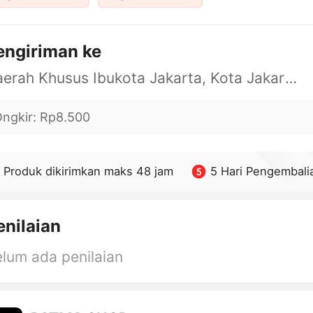
engiriman ke
Daerah Khusus Ibukota Jakarta, Kota Jakarta Barat, Cengkareng, yy
ngkir
:
Rp8.500
Produk dikirimkan maks 48 jam
5 Hari Pengembali
enilaian
lum ada penilaian