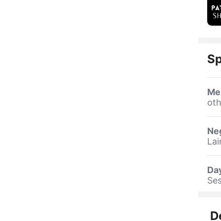
Sp
Me
oth
Ne
La
Day
Ses
D