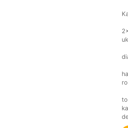
K
2x
uk
di
ha
ro
to
ka
de