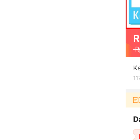
R
R
Ka
11
Pengguna baru berbelanja di aplikasi Akul
D