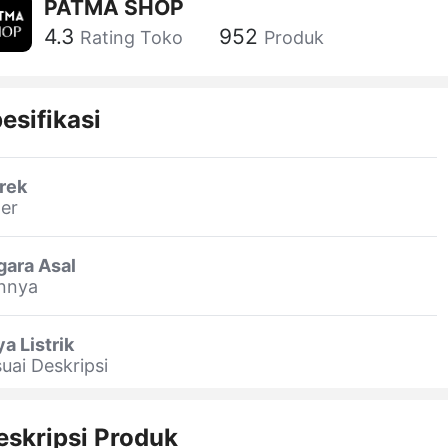
PATMA SHOP
4.3
952
Rating Toko
Produk
esifikasi
rek
er
gara Asal
innya
a Listrik
uai Deskripsi
eskripsi Produk