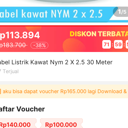
1
/
5
p113.894
DISKON TERBAT
71
:
59
:
p183.700
-
38%
bel Listrik Kawat Nym 2 X 2.5 30 Meter
7
Terjual
aku bisa dapat voucher Rp165.000 lagi Download & P
aftar Voucher
Rp140.000
Rp100.000