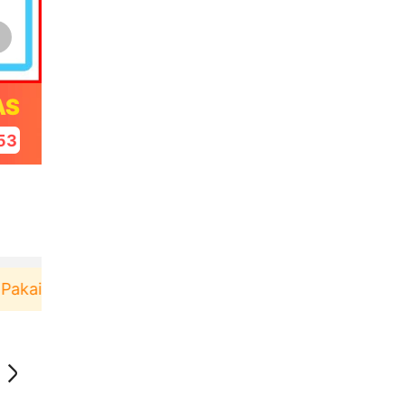
AS
53
akai！
Pengguna baru berbelanja di aplikasi Akulak