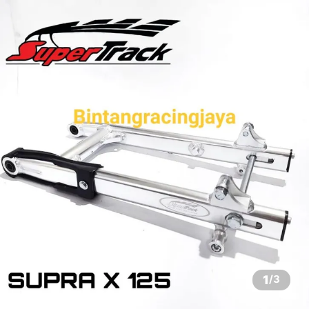
1
/
3