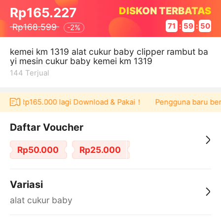
DISKON TERBATAS
Rp165.227
Rp168.599
71
:
59
:
49
-
2%
kemei km 1319 alat cukur baby clipper rambut ba
yi mesin cukur baby kemei km 1319
144
Terjual
cher Rp165.000 lagi Download & Pakai！
Pengguna baru berbel
Daftar Voucher
Rp50.000
Rp25.000
Variasi
alat cukur baby