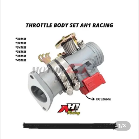
1
/
3