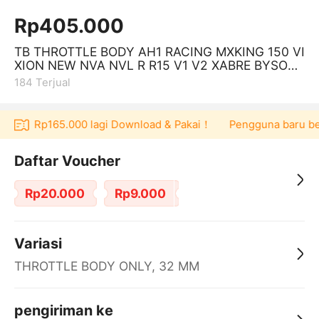
Rp405.000
TB THROTTLE BODY AH1 RACING MXKING 150 VI
XION NEW NVA NVL R R15 V1 V2 XABRE BYSON
Fi JUPITER MX KING 150 30
184
Terjual
voucher Rp165.000 lagi Download & Pakai！
Pengguna baru ber
Daftar Voucher
Rp20.000
Rp9.000
Variasi
THROTTLE BODY ONLY, 32 MM
pengiriman ke