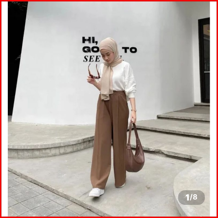
1
/
8