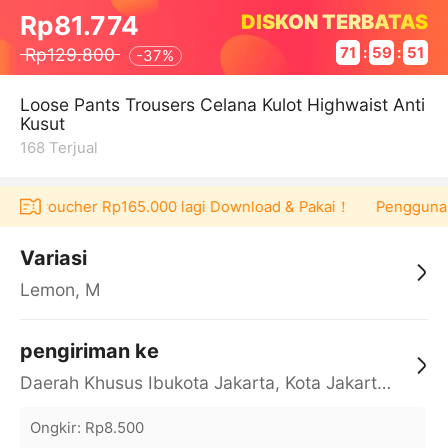
DISKON TERBATAS
Rp81.774
Rp129.800
71
:
59
:
51
-
37%
Loose Pants Trousers Celana Kulot Highwaist Anti
Kusut
168
Terjual
 dapat voucher Rp165.000 lagi Download & Pakai！
Pengguna ba
Variasi
Lemon, M
pengiriman ke
Daerah Khusus Ibukota Jakarta, Kota Jakarta Barat, Cengkareng, yy
Ongkir
:
Rp8.500