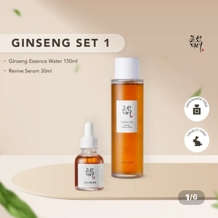
1
/
6