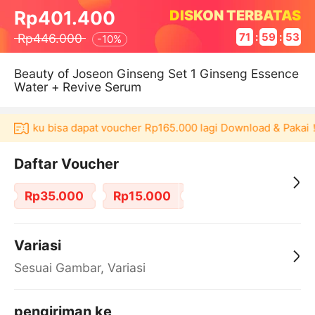
DISKON TERBATAS
Rp401.400
Rp446.000
71
:
59
:
53
-
10%
Beauty of Joseon Ginseng Set 1 Ginseng Essence
Water + Revive Serum
 Akulaku bisa dapat voucher Rp165.000 lagi Download & Pakai！
Daftar Voucher
Rp35.000
Rp15.000
Variasi
Sesuai Gambar, Variasi
pengiriman ke