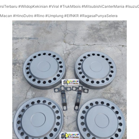
rsiTerbaru #WildopKekinian #Viral #TrukMbois #MitsubishiCanterMania #Isuzu
fMacan #HinoDutro #Rino #Umplung #ElfNKR #RagasaPunyaSelera