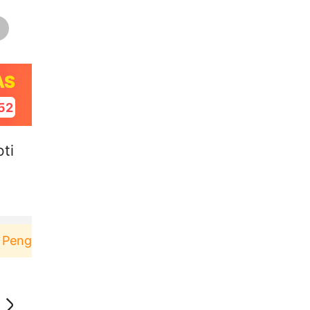
AS
51
ti
una baru berbelanja di aplikasi Akulaku bisa dapat