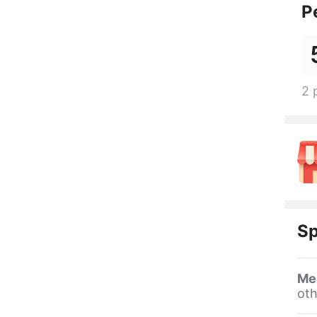
P
2 
Sp
Me
oth