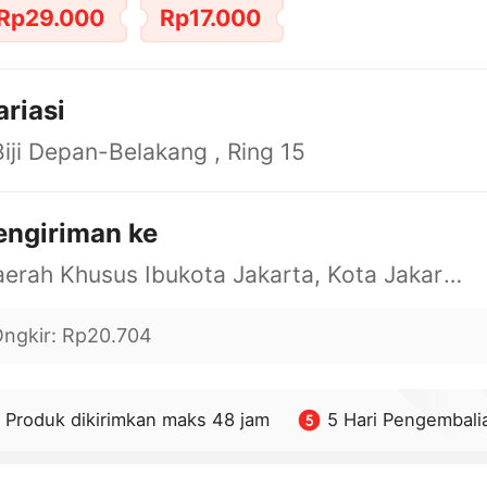
Rp29.000
Rp17.000
ariasi
iji Depan-Belakang , Ring 15
engiriman ke
Daerah Khusus Ibukota Jakarta, Kota Jakarta Barat, Cengkareng, yy
ngkir
:
Rp20.704
Produk dikirimkan maks 48 jam
5 Hari Pengembali