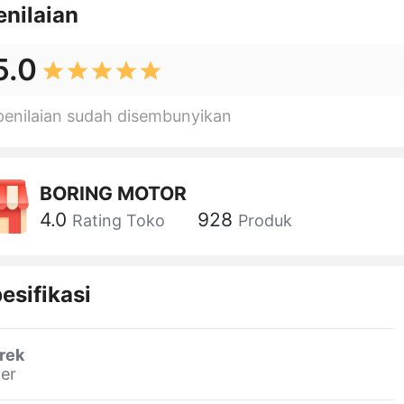
enilaian
5.0
penilaian sudah disembunyikan
BORING MOTOR
4.0
928
Rating Toko
Produk
esifikasi
rek
er