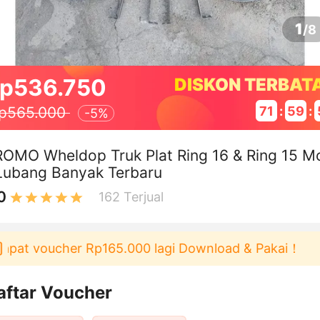
1
/
8
p536.750
DISKON TERBAT
71
:
59
:
p565.000
-
5%
OMO Wheldop Truk Plat Ring 16 & Ring 15 Mo
Lubang Banyak Terbaru
0
162
Terjual
t voucher Rp165.000 lagi Download & Pakai！
Pengg
aftar Voucher