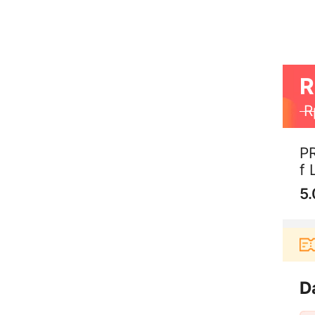
R
R
PR
f 
5.
gguna baru berbelanja di aplikasi Akulaku bisa dapa
D