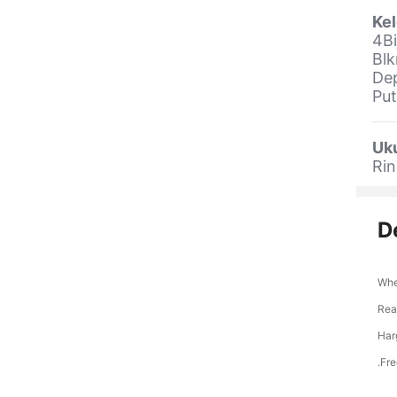
Ke
4Bi
Blk
Dep
Pu
Uk
Rin
D
Whe
Rea
Har
.Fr