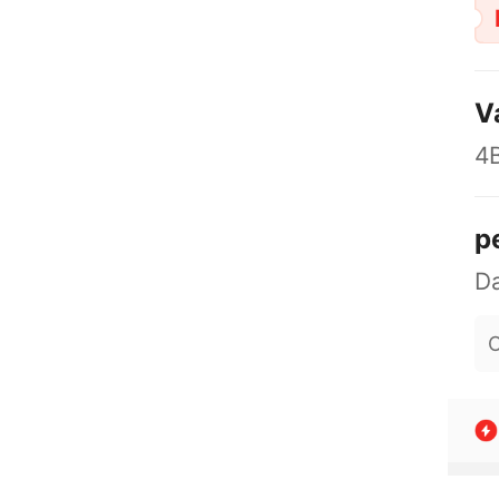
V
4B
p
O